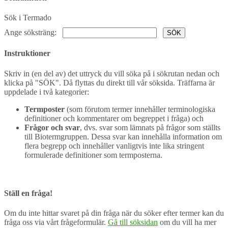
Sök i Termado
Ange söksträng:
SÖK
Instruktioner
Skriv in (en del av) det uttryck du vill söka på i sökrutan nedan och
klicka på "SÖK". Då flyttas du direkt till vår söksida. Träffarna är
uppdelade i två kategorier:
Termposter
(som förutom termer innehåller terminologiska
definitioner och kommentarer om begreppet i fråga) och
Frågor och svar
, dvs. svar som lämnats på frågor som ställts
till Biotermgruppen. Dessa svar kan innehålla information om
flera begrepp och innehåller vanligtvis inte lika stringent
formulerade definitioner som termposterna.
Ställ en fråga!
Om du inte hittar svaret på din fråga när du söker efter termer kan du
fråga oss via vårt frågeformulär.
Gå till söksidan
om du vill ha mer